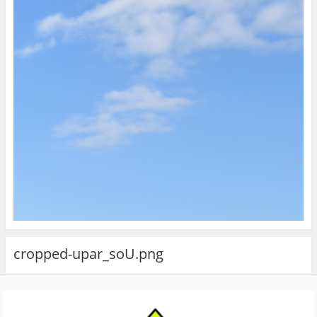
cropped-upar_soU.png