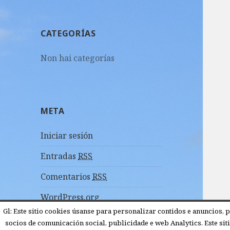
CATEGORÍAS
Non hai categorías
META
Iniciar sesión
Entradas
RSS
Comentarios
RSS
WordPress.org
Gl: Este sitio cookies úsanse para personalizar contidos e anuncios, 
socios de comunicación social, publicidade e web Analytics. Este sit