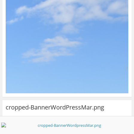
cropped-BannerWordPressMar.png