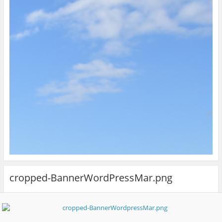
cropped-BannerWordPressMar.png